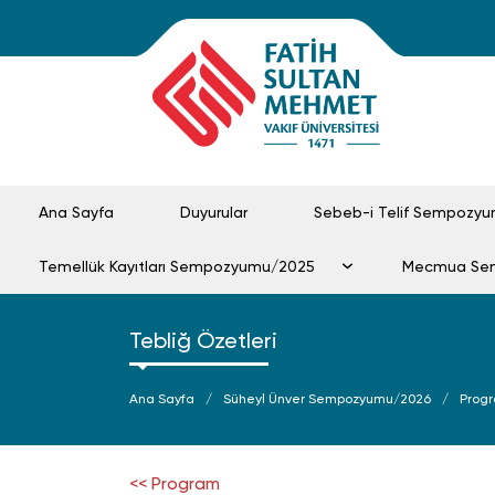
Ana Sayfa
Duyurular
Sebeb-i Telif Sempozy
Temellük Kayıtları Sempozyumu/2025
Mecmua S
Tebliğ Özetleri
Ana Sayfa
Süheyl Ünver Sempozyumu/2026
Prog
<< Program