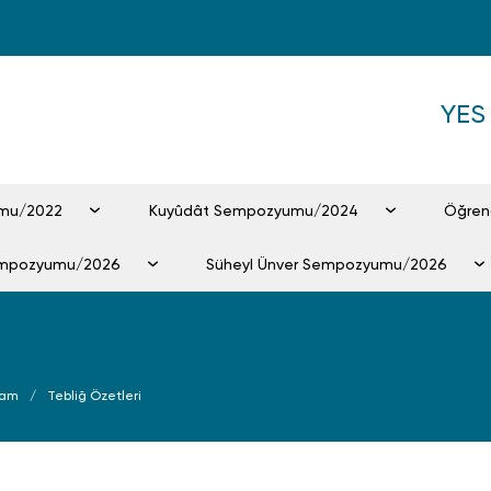
YE
umu/2022
Kuyûdât Sempozyumu/2024
Öğre
empozyumu/2026
Süheyl Ünver Sempozyumu/2026
ram
Tebliğ Özetleri