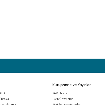
m
Kütüphane ve Yayınlar
Filmi
Kütüphane
/ Broşür
FSMVÜ Yayınları
 Logolarımız
FSM İlmî Araştırmalar