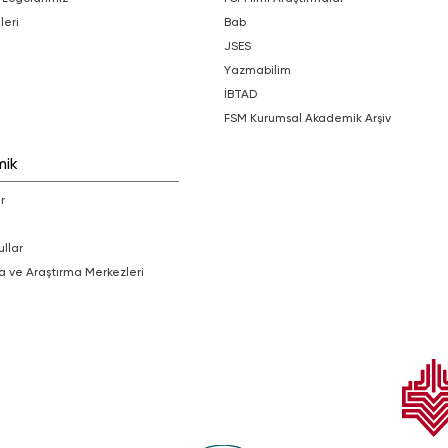
leri
bab
JSES
Yazmabilim
İBTAD
FSM Kurumsal Akademik Arşiv
mik
r
ullar
a ve Araştırma Merkezleri