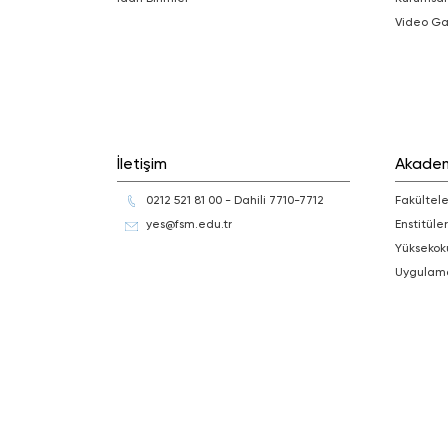
Video Ga
İletişim
Akade
0212 521 81 00 - Dahili 7710-7712
Fakültele
yes@fsm.edu.tr
Enstitüler
Yüksekok
Uygulam