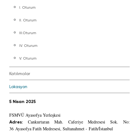
I. Oturum
II. Oturum
III.Oturum
IV. Oturum
V. Oturum
Katılımcılar
Lokasyon
5 Nisan 2025
FSMVÜ Ayasofya Yerleşkesi
Cankurtaran Mah. Caferiye Medresesi Sok. No:
Adres:
36 Ayasofya Fatih Medresesi, Sultanahmet - Fatih/İstanbul