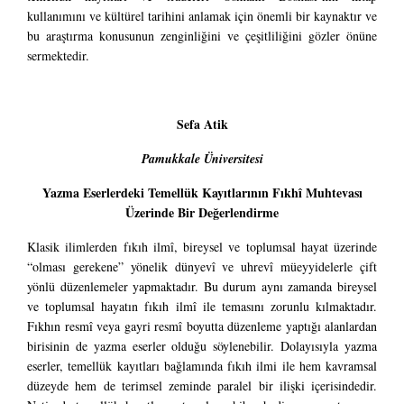
kullanımını ve kültürel tarihini anlamak için önemli bir kaynaktır ve
bu araştırma konusunun zenginliğini ve çeşitliliğini gözler önüne
sermektedir.
Sefa Atik
Pamukkale Üniversitesi
Yazma Eserlerdeki Temellük Kayıtlarının Fıkhî Muhtevası
Üzerinde Bir Değerlendirme
Klasik ilimlerden fıkıh ilmî, bireysel ve toplumsal hayat üzerinde
“olması gerekene” yönelik dünyevî ve uhrevî müeyyidelerle çift
yönlü düzenlemeler yapmaktadır. Bu durum aynı zamanda bireysel
ve toplumsal hayatın fıkıh ilmî ile temasını zorunlu kılmaktadır.
Fıkhın resmî veya gayri resmî boyutta düzenleme yaptığı alanlardan
birisinin de yazma eserler olduğu söylenebilir. Dolayısıyla yazma
eserler, temellük kayıtları bağlamında fıkıh ilmi ile hem kavramsal
düzeyde hem de terimsel zeminde paralel bir ilişki içerisindedir.