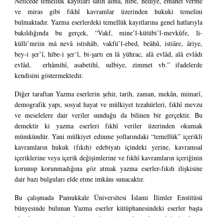
Neticede temellük kayıtları satın alma, hibe, hediye, emanet verme
ve miras gibi fıkhî kavramlar üzerinden hukuki temelini
bulmaktadır. Yazma eserlerdeki temellük kayıtlarına genel hatlarıyla
bakıldığında bu gerçek, “Vakf, mine’l-kütübi’l-mevkûfe, li-
külli’mriin mâ nevâ istishâb, vakfü’l-ebed, beâhû, istiâre, âriye,
bey-i şer’î, hibe-i şer‘î, bi-şartı en lâ yührac, alâ evlâd, alâ evlâdı
evlâd, erhâmihî, asabetihî, sulbiye, zimmet vb.” ifadelerde
kendisini göstermektedir.
Diğer taraftan Yazma eserlerin şehir, tarih, zaman, mekân, mimarî,
demografik yapı, sosyal hayat ve mülkiyet tezahürleri, fıkhî mevzu
ve meselelere dair veriler sunduğu da bilinen bir gerçektir. Bu
demektir ki yazma eserleri fıkhî veriler üzerinden okumak
mümkündür. Yani mülkiyet edinme yollarındaki “temellük” içerikli
kavramların hukuk (fıkıh) edebiyatı içindeki yerine, kavramsal
içeriklerine veya içerik değişimlerine ve fıkhî kavramların içeriğinin
korunup korunmadığına göz atmak yazma eserler-fıkıh ilişkisine
dair bazı bulguları elde etme imkânı sunacaktır.
Bu çalışmada Pamukkale Üniversitesi İslami İlimler Enstitüsü
bünyesinde bulunan Yazma eserler kütüphanesindeki eserler başta