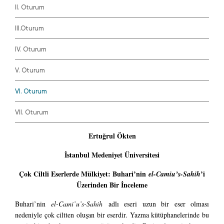
II. Oturum
III.Oturum
IV. Oturum
V. Oturum
VI. Oturum
VII. Oturum
Ertuğrul Ökten
İstanbul Medeniyet Üniversitesi
Çok Ciltli Eserlerde Mülkiyet: Buhari’nin
’i
el-Camiu’s-Sahih
Üzerinden Bir İnceleme
Buhari’nin
el-Cami’u’s-Sahih
adlı eseri uzun bir eser olması
nedeniyle çok ciltten oluşan bir eserdir. Yazma kütüphanelerinde bu