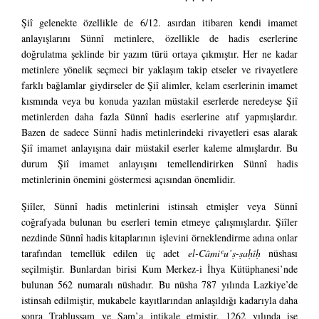
Şiî gelenekte özellikle de 6/12. asırdan itibaren kendi imamet
anlayışlarını Sünnî metinlere, özellikle de hadis eserlerine
doğrulatma şeklinde bir yazım türü ortaya çıkmıştır. Her ne kadar
metinlere yönelik seçmeci bir yaklaşım takip etseler ve rivayetlere
farklı bağlamlar giydirseler de Şiî alimler, kelam eserlerinin imamet
kısmında veya bu konuda yazılan müstakil eserlerde neredeyse Şiî
metinlerden daha fazla Sünnî hadis eserlerine atıf yapmışlardır.
Bazen de sadece Sünnî hadis metinlerindeki rivayetleri esas alarak
Şiî imamet anlayışına dair müstakil eserler kaleme almışlardır. Bu
durum Şiî imamet anlayışını temellendirirken Sünnî hadis
metinlerinin önemini göstermesi açısından önemlidir.
Şiîler, Sünnî hadis metinlerini istinsah etmişler veya Sünnî
coğrafyada bulunan bu eserleri temin etmeye çalışmışlardır. Şiîler
nezdinde Sünnî hadis kitaplarının işlevini örneklendirme adına onlar
tarafından temellük edilen üç adet
el-Câmiʿu’ṣ-ṣaḥîḥ
nüshası
seçilmiştir. Bunlardan birisi Kum Merkez-i İhya Kütüphanesi’nde
bulunan 562 numaralı nüshadır. Bu nüsha 787 yılında Lazkiye’de
istinsah edilmiştir, mukabele kayıtlarından anlaşıldığı kadarıyla daha
sonra Trabluşşam ve Şam’a intikale etmiştir. 1262 yılında ise