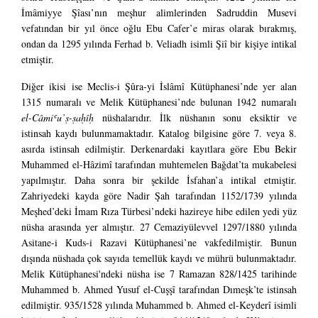
İmâmiyye Şîası’nın meşhur alimlerinden Sadruddin Musevi
vefatından bir yıl önce oğlu Ebu Cafer’e miras olarak bırakmış,
ondan da 1295 yılında Ferhad b. Veliadh isimli Şiî bir kişiye intikal
etmiştir.
Diğer ikisi ise Meclis-i Şûra-yi İslâmî Kütüphanesi’nde yer alan
1315 numaralı ve Melik Kütüphanesi’nde bulunan 1942 numaralı
el-Câmiʿu’ṣ-ṣaḥîḥ
nüshalarıdır. İlk nüshanın sonu eksiktir ve
istinsah kaydı bulunmamaktadır. Katalog bilgisine göre 7. veya 8.
asırda istinsah edilmiştir. Derkenardaki kayıtlara göre Ebu Bekir
Muhammed el-Hâzimî tarafından muhtemelen Bağdat’ta mukabelesi
yapılmıştır. Daha sonra bir şekilde İsfahan’a intikal etmiştir.
Zahriyedeki kayda göre Nadir Şah tarafından 1152/1739 yılında
Meşhed’deki İmam Rıza Türbesi’ndeki hazireye hibe edilen yedi yüz
nüsha arasında yer almıştır. 27 Cemaziyülevvel 1297/1880 yılında
Asitane-i Kuds-i Razavi Kütüphanesi’ne vakfedilmiştir. Bunun
dışında nüshada çok sayıda temellük kaydı ve mührü bulunmaktadır.
Melik Kütüphanesi'ndeki nüsha ise 7 Ramazan 828/1425 tarihinde
Muhammed b. Ahmed Yusuf el-Cuşşî tarafından Dımeşk’te istinsah
edilmiştir. 935/1528 yılında Muhammed b. Ahmed el-Keyderî isimli