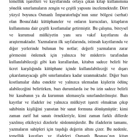
temellük işaretleri ve kayıtlarında ortaya çıkan kitap kullanımına
yönelik sınırlamaların zengin ve çeşitli yapısını incelemektedir. Dört
yüzyıl boyunca Osmanlı İmparatorluğu’nun sınır bölgesi (serhat)
olan Bosna’daki kütüphaneler ve onların kurucuları, kitapların
kullanımına dair çeşitli kısıtlamalar getirmiştir. Bu çalışma, bireysel
ve kurumsal mülkiyetin yanı sıra vakıf kayıtlarını da
araştırmaktadır. Yazmaların ilk sayfalarında, istinsah kayıtlarında ve
diğer yerlerinde bulunan bu notlar; değerli yazmaların zarar
görmesini önlemek için yalnızca bir müderris tarafından
kullanılabileceği gibi katı kurallardan, kitabın sadece belirli bir
ücret karşılığında kütüphane içinde kullanılabileceği ve dışarı
çıkarılamayacağı gibi sınırlamalara kadar uzanmaktadır. Diğer bazı
kısıtlamalar daha esnektir ve yalnızca ulemadan kişilerin ödünç
alabileceğini belirtirken, bazı durumlarda ise bu izin sadece belirli
bir kasabanın ya da kurumun ulemasıyla sınırlandırılmıştır. Bazı
kayıtlar ve ifadeler ise yalnızca mülkiyet işareti olmaktan çıkıp
sahibinin kişiliğini yansıtan bir sanat formuna dönüşmüştür; kimi
zaman zarif hat sanatı örnekleriyle, kimi zaman farklı dillerde
yazılmış etkileyici dizelerle süslenmişlerdir. Bu ifadelerin tamamı,
yazmaların sahipleri için taşıdığı değerin altını çizer. Bu nedenle,
temellük kayıtları ve ifadeleri Osmanlı Bosnası’nın kitap