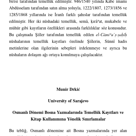
birisi tarafından temellük edilmiştir. 946/1540 yılında Kâbe imamı
Abdüsselam tarafından satın alma yoluyla, 1222/1807, 1273/1856 ve
1285/1868 yıllarında ise İranlı farklı şahıslar tarafından temellük
edilmiştir. Her iki nüshadaki temellük, semâ, ḳırâʾat, mukabele ve
mühür gibi kayıtların özellikleri arasında farklılıklar söz konusudur.
Bu çalışmada Şiîler tarafından temellük edilen
el-Câmiʿu’ṣ-ṣaḥîḥ
nüshalarının temellük kayıtları özelinde Şiîlerin, Sünnî hadis
metinlerine olan ilgilerinin sebepleri irdelenmeye ve ayrıca bu
nüshaların dolaşım ağı ortaya konulmaya çalışılacaktır.
Munir Drkić
University of Sarajevo
Osmanlı Dönemi Bosna Yazmalarında Temellük Kayıtları ve
Kitap Kullanımına Yönelik Sınırlamalar
Bu tebliğ, Osmanlı dönemine ait Bosna yazmalarında yer alan