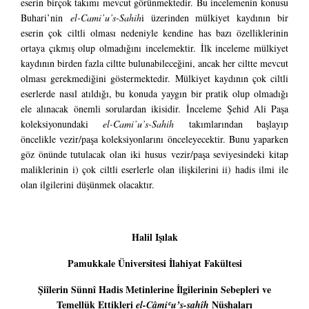
eserin birçok takımı mevcut görünmektedir. Bu incelemenin konusu
Buhari’nin
el-Cami’u’s-Sahih
i üzerinden mülkiyet kaydının bir
eserin çok ciltli olması nedeniyle kendine has bazı özelliklerinin
ortaya çıkmış olup olmadığını incelemektir. İlk inceleme mülkiyet
kaydının birden fazla ciltte bulunabileceğini, ancak her ciltte mevcut
olması gerekmediğini göstermektedir. Mülkiyet kaydının çok ciltli
eserlerde nasıl atıldığı, bu konuda yaygın bir pratik olup olmadığı
ele alınacak önemli sorulardan ikisidir. İnceleme Şehid Ali Paşa
koleksiyonundaki
el-Cami’u’s-Sahih
takımlarından başlayıp
öncelikle vezir/paşa koleksiyonlarını önceleyecektir. Bunu yaparken
göz önünde tutulacak olan iki husus vezir/paşa seviyesindeki kitap
maliklerinin i) çok ciltli eserlerle olan ilişkilerini ii) hadis ilmi ile
olan ilgilerini düşünmek olacaktır.
Halil Işılak
Pamukkale Üniversitesi İlahiyat Fakültesi
Şiîlerin Sünnî Hadis Metinlerine İlgilerinin Sebepleri ve
Temellük Ettikleri
Nüshaları
el-Câmiʿu’ṣ-ṣaḥîḥ